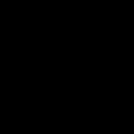
24Ч
Неделя
Месяц