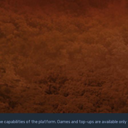
 the capabilities of the platform. Games and top-ups are available onl