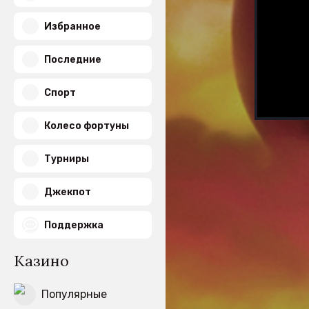
Избранное
Последние
Спорт
Колесо фортуны
Турниры
Джекпот
Поддержка
Казино
Популярные