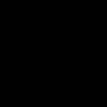
24Ч
Неделя
Месяц