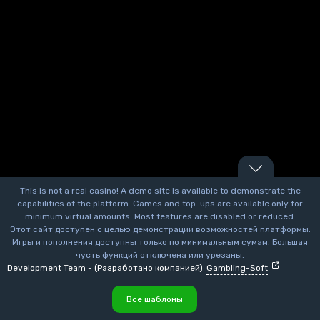
This is not a real casino! A demo site is available to demonstrate the
This is not a real casino! A demo site is available to demonstrate the
capabilities of the platform. Games and top-ups are available only for
capabilities of the platform. Games and top-ups are available only for
minimum virtual amounts. Most features are disabled or reduced.
minimum virtual amounts. Most features are disabled or reduced.
Этот сайт доступен с целью демонстрации возможностей платформы.
Этот сайт доступен с целью демонстрации возможностей платформы.
Игры и пополнения доступны только по минимальным сумам. Большая
Игры и пополнения доступны только по минимальным сумам. Большая
чусть функций отключена или урезаны.
чусть функций отключена или урезаны.
Development Team - (Разработано компанией)
Development Team - (Разработано компанией)
Gambling-Soft
Gambling-Soft
Все шаблоны
Все шаблоны