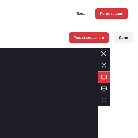
Вход
Регистрация
Реальные деньги
Демо