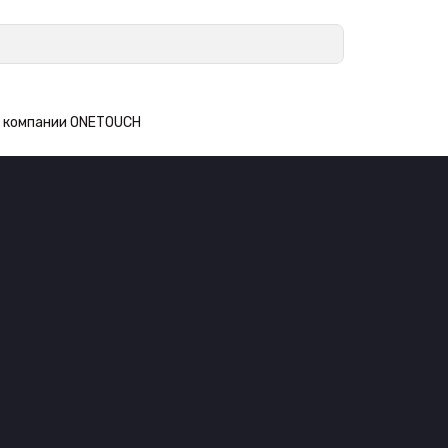
т компании ONETOUCH