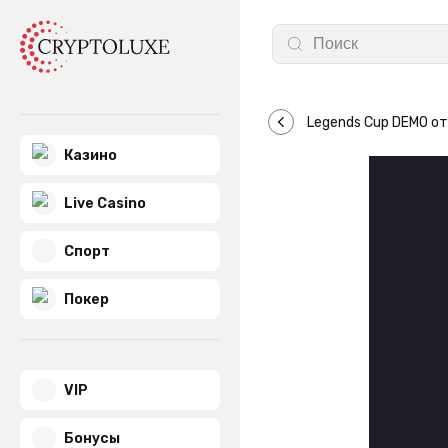
24Ч
Неделя
Месяц
Legends Cup DEMO о
Казино
Live Casino
Спорт
Покер
VIP
Бонусы