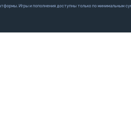
тформы. Игры и пополнения доступны только по минимальным сум
Регистрация
Регистр
Демо
Демо
Elements The Awakening
NETENT
BELATRAGAMES