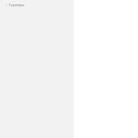
Турниры