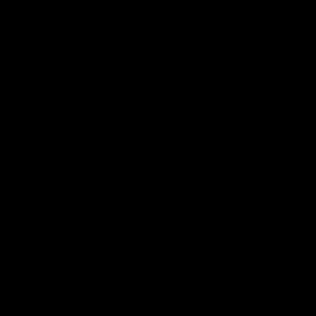
24Ч
Неделя
Месяц