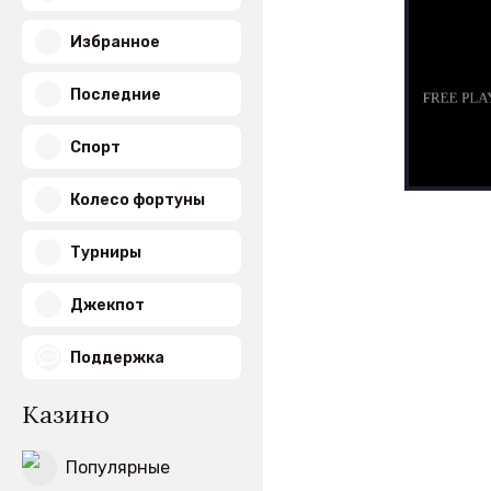
Избранное
Последние
Спорт
Колесо фортуны
Турниры
Джекпот
Поддержка
Казино
Популярные