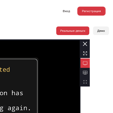
Вход
Регистрация
Реальные деньги
Демо