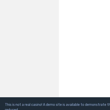
This is not a real casino! A demo site is available to demonstrate
reduced.