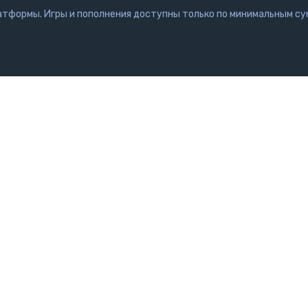
тформы. Игры и пополнения доступны только по минимальным сум
Регистрация
Регистр
Демо
Демо
Mummyland Treasures
Black Wolf 2
3 Egypt Chest
THREEOAKS
THREEOAKS