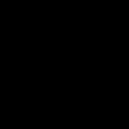
24Ч
Неделя
Месяц